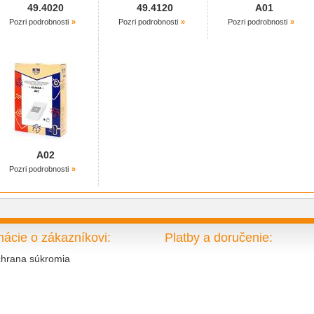
49.4020
49.4120
A01
XHT 170E,
XTD 2040,
XTD 2050
Pozri podrobnosti
Pozri podrobnosti
Pozri podrobnosti
DIRT DEVIL:
M 7010 Bagline,
M 7080 PiccoB
E-MATIC:
K 029
EIO:
Sento 1600
ELRAM:
A02
JC 831,
JC 865,
X 802 E
Pozri podrobnosti
EST:
BS 901
EVERGLADES:
VC 3
mácie o zákazníkovi:
Platby a doručenie:
FAGOR:
hrana súkromia
FCE 340,
VCE 380
FAKIR:
A 160 öko Power