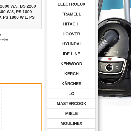
ELECTROLUX
 2000 W.9,
BS 2200
600 W.3,
PS 1600
FRAMELL
W,
PS 1800 W.1,
PS
HITACHI
HOOVER
a
recko
HYUNDAI
1
IDE LINE
KENWOOD
KERCH
 1243,
BS 1245,
BS
KÄRCHER
LG
MASTERCOOK
MIELE
Space,
ZW 1012
MOULINEX