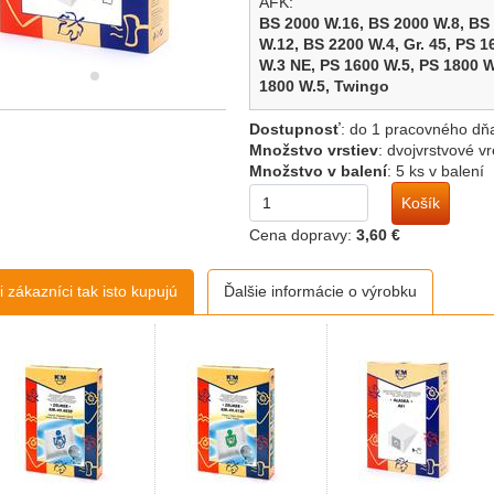
AFK:
BS 2000 W.16,
BS 2000 W.8,
BS
W.12,
BS 2200 W.4,
Gr. 45,
PS 1
W.3 NE,
PS 1600 W.5,
PS 1800 
1800 W.5,
Twingo
BESTRON:
Dostupnosť
:
do 1 pracovného dň
DVC 1700 E,
DVC 2000 E
Množstvo vrstiev
:
dvojvrstvové v
Množstvo v balení
:
5 ks v balení
BOMANN:
CB 949,
CB 966,
CB 969,
CB 99
Košík
Cena dopravy:
3,60 €
CHROMEX:
CH 287
 zákazníci tak isto kupujú
Ďalšie informácie o výrobku
CLATRONIC:
BS 1232,
BS 1233,
BS 1235,
BS
1262,
BS Weasel 900
DAREL:
QZ 11 B,
QZ 12 B
DE SINA:
BSS Green Line Silence,
Siber,
DE`LONGHI: