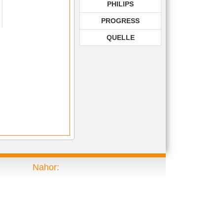
PHILIPS
 E,
XTD 2060 E
PROGRESS
ello,
M 7099 Azur
QUELLE
ROHNSON
ROWENTA
SAMSUNG
SIEMENS
TECHNIKA
TOP EDITION
TWIST
Nahor:
VIKING
VOLTA
ZELMER