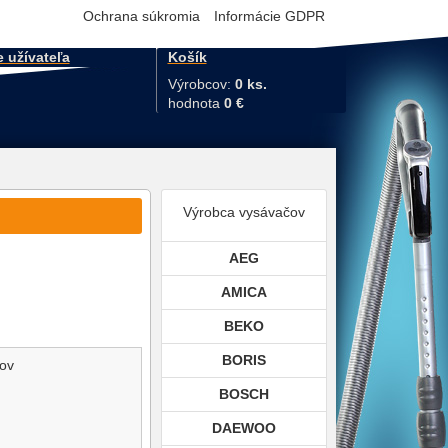
Ochrana súkromia
Informácie GDPR
e užívateľa
Košík
Výrobcov:
0 ks.
hodnota
0 €
Výrobca vysávačov
AEG
AMICA
BEKO
BORIS
čov
BOSCH
DAEWOO