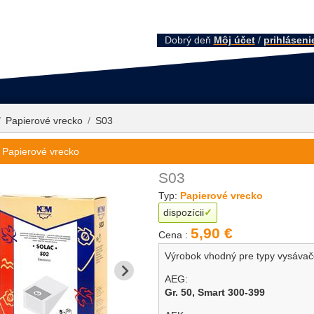
Dobrý deň
Môj účet
/
prihláseni
Papierové vrecko
S03
 Papierové vrecko
S03
Typ:
Papierové vrecko
dispozícii
5,90 €
Cena :
Výrobok vhodný pre typy vysáva
AEG:
Gr. 50,
Smart 300-399