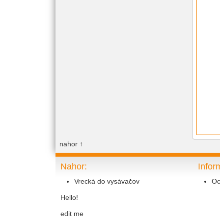
nahor
↑
Nahor:
Infor
Vrecká do vysávačov
Oc
Hello!
edit me