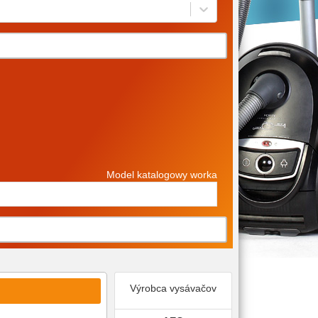
Model katalogowy worka
Výrobca vysávačov