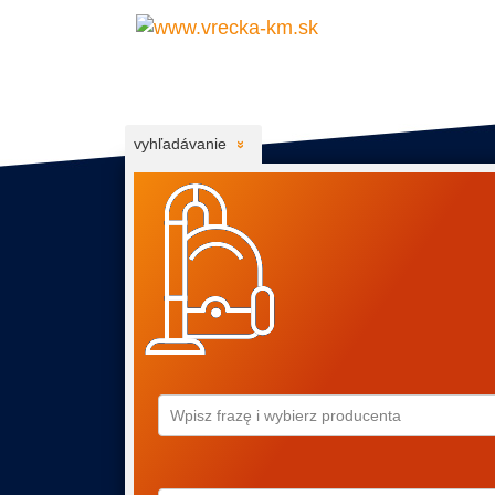
vyhľadávanie
Wpisz frazę i wybierz producenta