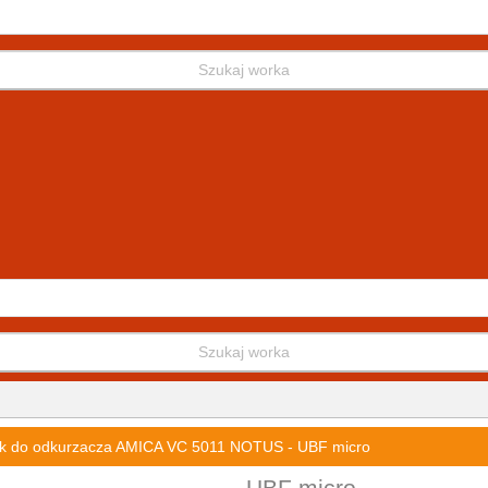
Szukaj worka
Szukaj worka
k do odkurzacza AMICA VC 5011 NOTUS - UBF micro
UBF micro