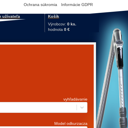
Ochrana súkromia
Informácie GDPR
e užívateľa
Košík
Výrobcov:
0 ks.
hodnota
0 €
vyhľadávanie
Model odkurzacza