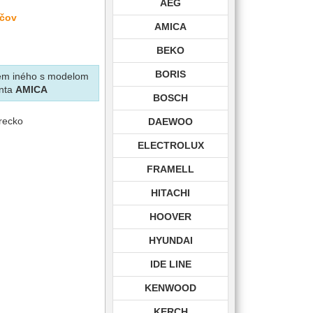
AEG
ačov
AMICA
BEKO
BORIS
krem iného s modelom
nta
AMICA
BOSCH
vrecko
DAEWOO
ELECTROLUX
FRAMELL
HITACHI
HOOVER
HYUNDAI
IDE LINE
KENWOOD
KERCH