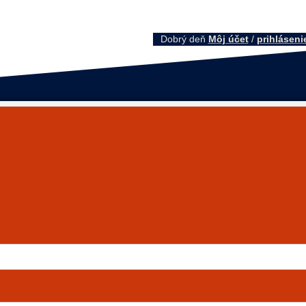
Dobrý deň
Môj účet
/
prihláseni