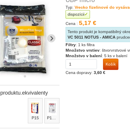
Typ:
Vrecko fizelinové do vysáv
dispozícii
5,17 €
Cena :
Tento produkt je kompatibilný o
VC 5011 NOTUS - AMICA
prudce
Filtry
:
1 ks filtra
Množstvo vrstiev
:
štvorvrstvové 
Množstvo v balení
:
5 ks v balení
Košík
Cena dopravy:
3,60 €
-produktu.ekvivalenty
P15
P15micro maxi