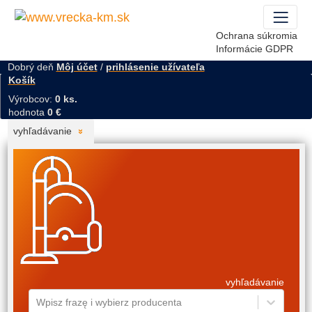
Ochrana súkromia
Informácie GDPR
Dobrý deň
Môj účet
/
prihlásenie užívateľa
Košík
Výrobcov:
0 ks.
hodnota
0 €
vyhľadávanie
vyhľadávanie
Wpisz frazę i wybierz producenta