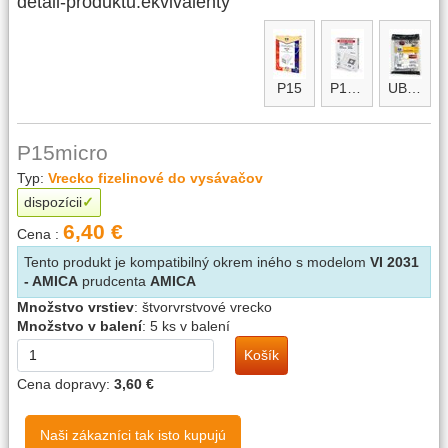
detail-produktu.ekvivalenty
P15
P15micro maxi
UBF micro
P15micro
Typ:
Vrecko fizelinové do vysávačov
dispozícii
6,40 €
Cena :
Tento produkt je kompatibilný okrem iného s modelom
VI 2031
- AMICA
prudcenta
AMICA
Množstvo vrstiev
:
štvorvrstvové vrecko
Množstvo v balení
:
5 ks v balení
Košík
Cena dopravy:
3,60 €
Naši zákazníci tak isto kupujú