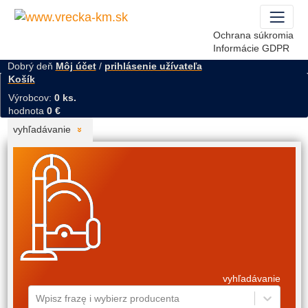
Ochrana súkromia
Informácie GDPR
Dobrý deň
Môj účet
/
prihlásenie užívateľa
Košík
Výrobcov:
0 ks.
hodnota
0 €
vyhľadávanie
vyhľadávanie
Wpisz frazę i wybierz producenta