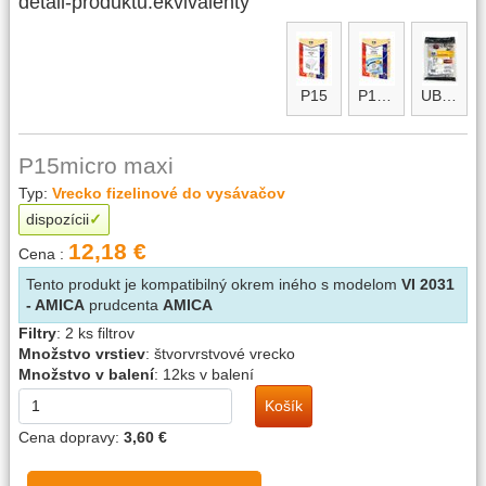
detail-produktu.ekvivalenty
P15
P15micro
UBF micro
P15micro maxi
Typ:
Vrecko fizelinové do vysávačov
dispozícii
12,18 €
Cena :
Tento produkt je kompatibilný okrem iného s modelom
VI 2031
- AMICA
prudcenta
AMICA
Filtry
:
2 ks filtrov
Množstvo vrstiev
:
štvorvrstvové vrecko
Množstvo v balení
:
12ks v balení
Košík
Cena dopravy:
3,60 €