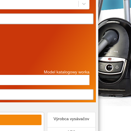
Model katalogowy worka
Výrobca vysávačov