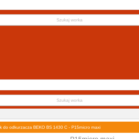
Szukaj worka
Szukaj worka
k do odkurzacza BEKO BS 1430 C - P15micro maxi
P15micro maxi