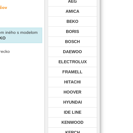
AEG
ačov
AMICA
BEKO
BORIS
krem iného s modelom
KO
BOSCH
vrecko
DAEWOO
ELECTROLUX
FRAMELL
HITACHI
HOOVER
HYUNDAI
IDE LINE
KENWOOD
KERCH