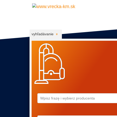
vyhľadávanie
Wpisz frazę i wybierz producenta