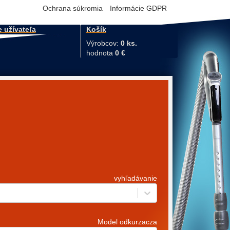
Ochrana súkromia
Informácie GDPR
e užívateľa
Košík
Výrobcov:
0 ks.
hodnota
0 €
vyhľadávanie
Model odkurzacza