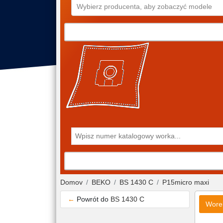
Wybierz producenta, aby zobaczyć modele
Domov
BEKO
BS 1430 C
P15micro maxi
←
Powrót do
BS 1430 C
Wore