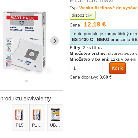
Typ:
Vrecko fizelinové do vysáv
dispozícii
12,18 €
Cena :
Tento produkt je kompatibilný o
BS 1430 C - BEKO
prudcenta
BE
Filtry
:
2 ks filtrov
Množstvo vrstiev
:
štvorvrstvové 
Množstvo v balení
:
12ks v balení
Košík
Cena dopravy:
3,60 €
-produktu.ekvivalenty
P15
P15micro
UBF micro