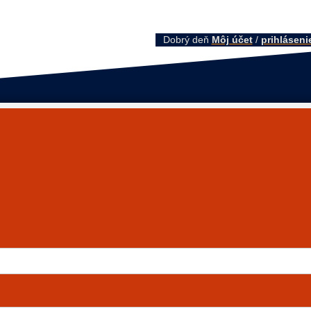
Dobrý deň
Môj účet
/
prihláseni