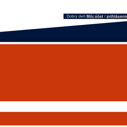
Dobrý deň
Môj účet
/
prihláseni