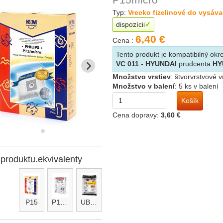
Typ:
Vrecko fizelinové do vysáv
dispozícii
6,40 €
Cena :
Tento produkt je kompatibilný o
VC 011 - HYUNDAI
prudcenta
HY
Množstvo vrstiev
:
štvorvrstvové 
Množstvo v balení
:
5 ks v balení
Košík
Cena dopravy:
3,60 €
-produktu.ekvivalenty
P15
P15micro maxi
UBF micro