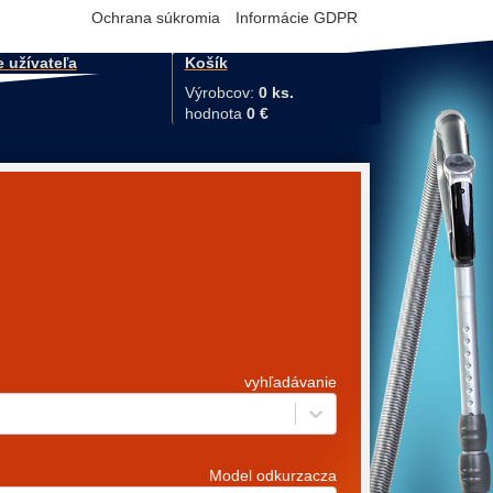
Ochrana súkromia
Informácie GDPR
e užívateľa
Košík
Výrobcov:
0 ks.
hodnota
0 €
vyhľadávanie
Model odkurzacza