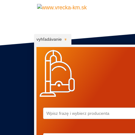
vyhľadávanie
Wpisz frazę i wybierz producenta