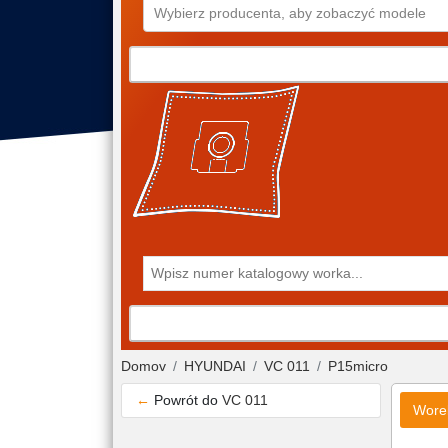
Wybierz producenta, aby zobaczyć modele
Domov
HYUNDAI
VC 011
P15micro
←
Powrót do
VC 011
Wore