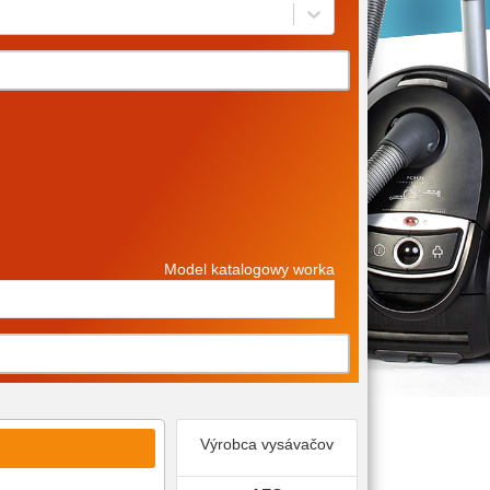
Model katalogowy worka
Výrobca vysávačov