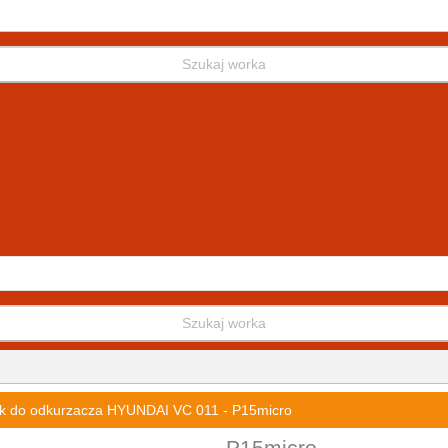
Szukaj worka
Szukaj worka
k do odkurzacza HYUNDAI VC 011 - P15micro
P15micro