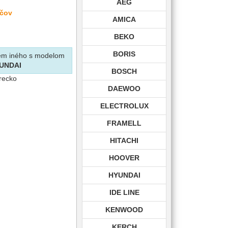
AEG
ačov
AMICA
BEKO
BORIS
krem iného s modelom
UNDAI
BOSCH
vrecko
DAEWOO
ELECTROLUX
FRAMELL
HITACHI
HOOVER
HYUNDAI
IDE LINE
KENWOOD
KERCH