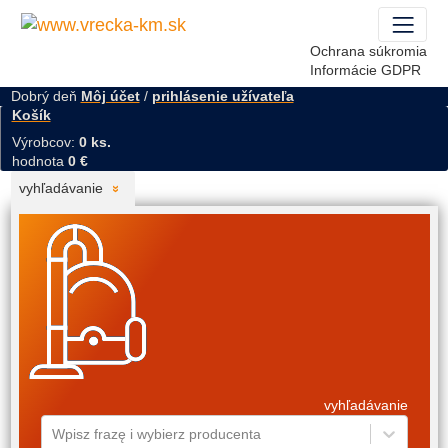
Ochrana súkromia
Informácie GDPR
Dobrý deň
Môj účet
/
prihlásenie užívateľa
Košík
Výrobcov:
0 ks.
hodnota
0 €
vyhľadávanie
vyhľadávanie
Wpisz frazę i wybierz producenta