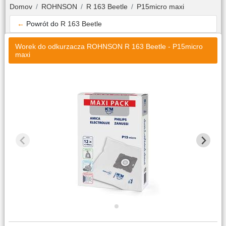
Domov
ROHNSON
R 163 Beetle
P15micro maxi
←
Powrót do
R 163 Beetle
Worek do odkurzacza ROHNSON R 163 Beetle - P15micro
maxi