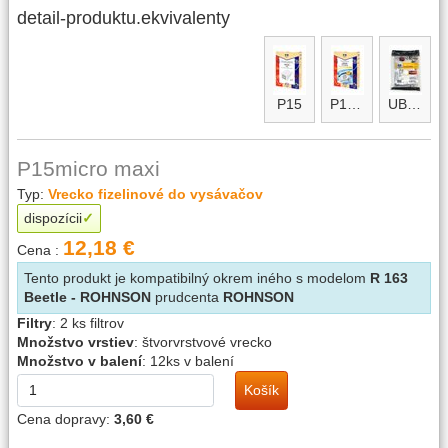
detail-produktu.ekvivalenty
P15
P15micro
UBF micro
P15micro maxi
Typ:
Vrecko fizelinové do vysávačov
dispozícii
12,18 €
Cena :
Tento produkt je kompatibilný okrem iného s modelom
R 163
Beetle - ROHNSON
prudcenta
ROHNSON
Filtry
:
2 ks filtrov
Množstvo vrstiev
:
štvorvrstvové vrecko
Množstvo v balení
:
12ks v balení
Košík
Cena dopravy:
3,60 €