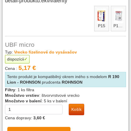
detail-produktu.ekvivalenty
P15
P15micro maxi
UBF micro
Typ:
Vrecko fizelinové do vysávačov
dispozícii
5,17 €
Cena :
Tento produkt je kompatibilný okrem iného s modelom
R 190
Lion - ROHNSON
prudcenta
ROHNSON
Filtry
:
1 ks filtra
Množstvo vrstiev
:
štvorvrstvové vrecko
Množstvo v balení
:
5 ks v balení
Košík
Cena dopravy:
3,60 €