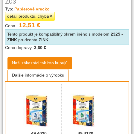
Z03
Typ:
Papierové vrecko
detail produktu. chýba
12,51 €
Cena :
Tento produkt je kompatibilný okrem iného s modelom
2325 -
ZINK
prudcenta
ZINK
Cena dopravy:
3,60 €
Naši zákazníci tak isto kupujú
Ďalšie informácie o výrobku
49.4020
49.4120