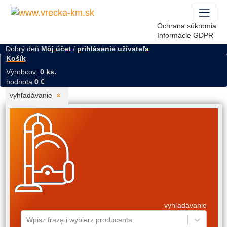
Ochrana súkromia
Informácie GDPR
Dobrý deň
Môj účet
/
prihlásenie užívateľa
Košík
Výrobcov:
0 ks.
hodnota
0 €
vyhľadávanie
vyhľadávanie
Wpisz frazę i wybierz producenta