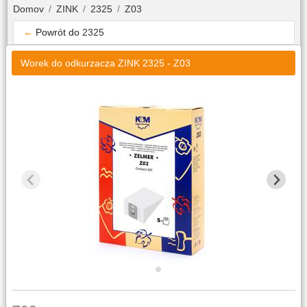
Domov
ZINK
2325
Z03
←
Powrót do
2325
Worek do odkurzacza ZINK 2325 - Z03