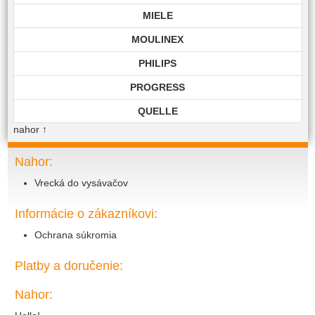
MIELE
MOULINEX
PHILIPS
PROGRESS
QUELLE
nahor
↑
ROHNSON
ROWENTA
Nahor:
Vrecká do vysávačov
SAMSUNG
SIEMENS
Informácie o zákazníkovi:
TECHNIKA
Ochrana súkromia
TOP EDITION
Platby a doručenie:
TWIST
Nahor:
VIKING